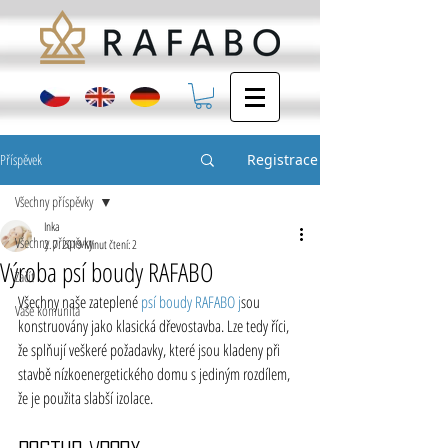
Příspěvek
Registrace
Všechny příspěvky
Inka
Všechny příspěvky
2. 7. 2019
Minut čtení: 2
Výroba psí boudy RAFABO
Začít
Všechny naše zateplené 
psí boudy RAFABO j
sou 
Vaše komunita
konstruovány jako klasická dřevostavba. Lze tedy říci, 
že splňují veškeré požadavky, které jsou kladeny při 
stavbě nízkoenergetického domu s jediným rozdílem, 
že je použita slabší izolace. 