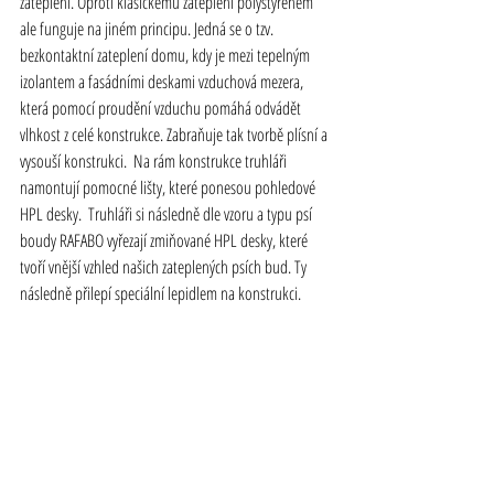
zateplení. Oproti klasickému zateplení polystyrenem 
ale funguje na jiném principu. Jedná se o tzv. 
bezkontaktní zateplení domu, kdy je mezi tepelným 
izolantem a fasádními deskami vzduchová mezera, 
která pomocí proudění vzduchu pomáhá odvádět 
vlhkost z celé konstrukce. Zabraňuje tak tvorbě plísní a 
vysouší konstrukci.  Na rám konstrukce truhláři 
namontují pomocné lišty, které ponesou pohledové 
HPL desky.  Truhláři si následně dle vzoru a typu psí 
boudy RAFABO vyřezají zmiňované HPL desky, které 
tvoří vnější vzhled našich zateplených psích bud. Ty 
následně přilepí speciální lepidlem na konstrukci.