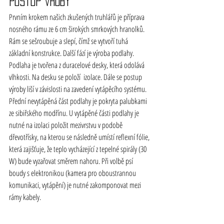
Postup výroby
Prvním krokem našich zkušených truhlářů je příprava 
nosného rámu ze 6 cm širokých smrkových hranolků. 
Rám se sešroubuje a slepí, čímž se vytvoří tuhá 
základní konstrukce. Další fází je výroba podlahy. 
Podlaha je tvořena z duracelové desky, která odolává 
vlhkosti. Na desku se položí  izolace. Dále se postup 
výroby liší v závislosti na zavedení vytápěcího systému. 
Přední nevytápěná část podlahy je pokryta palubkami 
ze sibiřského modřínu. U vytápěné části podlahy je 
nutné na izolaci položit mezivrstvu v podobě 
dřevotřísky, na kterou se následně umístí reflexní fólie, 
která zajišťuje, že teplo vycházející z tepelné spirály (30 
W) bude vyzařovat směrem nahoru. Při volbě psí 
boudy s elektronikou (kamera pro oboustrannou 
komunikaci, vytápění) je nutné zakomponovat mezi 
rámy kabely. 