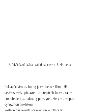
A. Odvětrávaná fasáda - vzduchová mezera  B. HPL deska
Odklápěcí víko psí boudy je vyrobeno z 10 mm HPL 
desky. Aby víko při zavření dobře přiléhalo, využíváme 
pro zateplení extrudovaný polystyren, který je přelepen 
dýhovanou překližkou.
Poslední fází je instalace elektroniky. Osadí se 