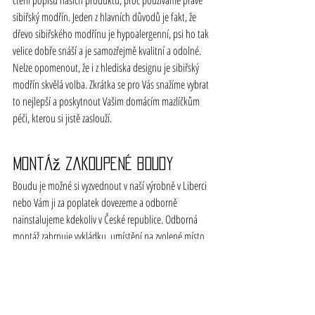
čtení popisů našich produktů, proč používáme právě 
sibiřský modřín. Jeden z hlavních důvodů je fakt, že 
dřevo sibiřského modřínu je hypoalergenní, psi ho tak 
velice dobře snáší a je samozřejmě kvalitní a odolné. 
Nelze opomenout, že i z hlediska designu je sibiřský 
modřín skvělá volba. Zkrátka se pro Vás snažíme vybrat 
to nejlepší a poskytnout Vašim domácím mazlíčkům 
péči, kterou si jistě zaslouží.
Montáž zakoupené boudy
Boudu je možné si vyzvednout v naší výrobně v Liberci 
nebo Vám ji za poplatek dovezeme a odborně 
nainstalujeme kdekoliv v České republice. Odborná 
montáž zahrnuje vykládku, umístění na zvolené místo, 
zprovoznění kamery (instalace a konfigurace softwaru 
na PC a mobilech) a školení ohledně údržby. Váha 
boudy je cca 150 - 250 kg (dle typu a velikosti). 