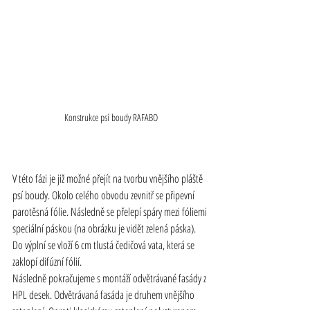
Konstrukce psí boudy RAFABO
V této fázi je již možné přejít na tvorbu vnějšího pláště 
psí boudy. Okolo celého obvodu zevnitř se připevní 
parotěsná fólie. Následně se přelepí spáry mezi fóliemi 
speciální páskou (na obrázku je vidět zelená páska). 
Do výplní se vloží 6 cm tlustá čedičová vata, která se 
zaklopí difúzní fólií.
Následně pokračujeme s montáží odvětrávané fasády z 
HPL desek. Odvětrávaná fasáda je druhem vnějšího 