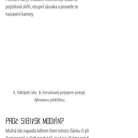
pojistková skříň, vstupní zásuvka a provede se 
nastavení kamery.
A. Odklápěcí víko  B. Extrudovaný polystyren pokrytý 
dýhovanou překližkou
Proč sibiřský modřín?
Možná Vás napadla během čtení tohoto článku či při 