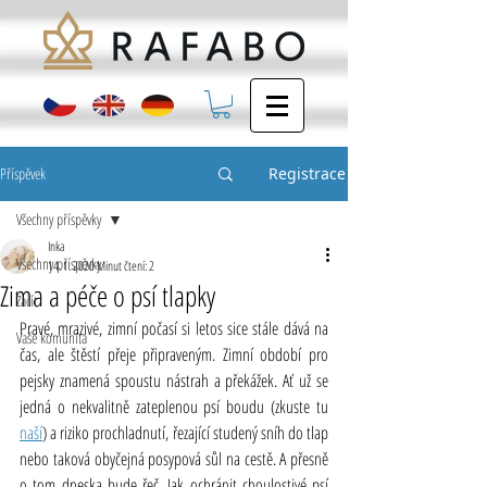
Příspěvek
Registrace
Všechny příspěvky
Inka
Všechny příspěvky
14. 1. 2020
Minut čtení: 2
Zima a péče o psí tlapky
Začít
Pravé, mrazivé, zimní počasí si letos sice stále dává na 
Vaše komunita
čas, ale štěstí přeje připraveným. Zimní období pro 
pejsky znamená spoustu nástrah a překážek. Ať už se 
jedná o nekvalitně zateplenou psí boudu (zkuste tu 
naší
) a riziko prochladnutí, řezající studený sníh do tlap 
nebo taková obyčejná posypová sůl na cestě. A přesně 
o tom dneska bude řeč. Jak ochránit choulostivé psí 