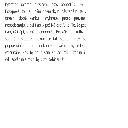
hydrataci, ochranu a Vašemu psovi pohodlí a úlevu. 
Posypové soli a jiným chemickým nástrahám se v 
dnešní době venku nevyhnete, proto prevenci 
nepodceňujte a psí tlapky pečlivě ošetřujte. To, že psa 
tlapy už trápí, poznáte jednoduše. Pes většinou kulhá a 
špatně našlapuje. Pokud se tak stane, objeví se 
popraskání nebo dokonce ekzém, vyhledejte 
veterináře. Pes by totiž sám situaci řešil lízáním či 
vykusováním a mohl by si způsobit zánět.