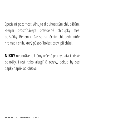
Speciální pozornost věnujte dlouhosrstým chlupáčům, 
kterým prostříhávejte pravidelně chloupky mezi 
polštářky. Během chůze se na těchto chlupech může 
hromadit sníh, který působí bolest psovi při chůzi.
NIKDY
 nepoužívejte krémy určené pro hydrataci lidské 
pokožky. Hrozí riziko alergií či otravy, pokud by pes 
tlapky například olizoval.