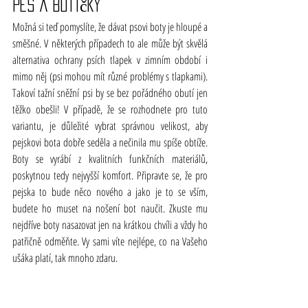
Pes a botičky
Možná si teď pomyslíte, že dávat psovi boty je hloupé a 
směšné. V některých případech to ale může být skvělá 
alternativa ochrany psích tlapek v zimním období i 
mimo něj (psi mohou mít různé problémy s tlapkami). 
Takoví tažní sněžní psi by se bez pořádného obutí jen 
těžko obešli! V případě, že se rozhodnete pro tuto 
variantu, je důležité vybrat správnou velikost, aby 
pejskovi bota dobře seděla a nečinila mu spíše obtíže. 
Boty se vyrábí z kvalitních funkčních materiálů, 
poskytnou tedy nejvyšší komfort. Připravte se, že pro 
pejska to bude něco nového a jako je to se vším, 
budete ho muset na nošení bot naučit. Zkuste mu 
nejdříve boty nasazovat jen na krátkou chvíli a vždy ho 
patřičně odměňte. Vy sami víte nejlépe, co na Vašeho 
ušáka platí, tak mnoho zdaru.