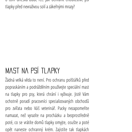
tlapky před nevraživou solí a zákeřnými mrazy?
Mast na psí tlapky
Žádná velká věda to není. Pro ochranu polštářků před 
popraskáním a podrážděním používejte speciální mast 
na tlapky pro psy, která chrání i vyživuje. Jistě Vám 
ochotně poradí pracovníci specializovaných obchodů 
pro zvířata nebo Váš veterinář. Packy nezapomeňte 
namazat, než vyrazíte na procházku a bezprostředně 
poté, co se vrátíte domů tlapky omyjte, osušte a poté 
opět naneste ochranný krém. Zajistíte tak tlapkách 